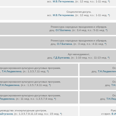
асс.
М.В.Петеримова
, (л.: 12 нед. п.з.: 1-11 нед.
*
)
Социология досуга,
асс.
М.В.Петеримова
, (л.: 12 нед. п.з.: 1-11 нед.
*
)
Режиссура народных праздников и обрядов,
доц.
О.Г.Баткина
, (л.: 3,4 нед. п.з.: 5-11 нед.
*
)
Режиссура народных праздников и обрядов,
доц.
О.Г.Баткина
, (л.: 3 нед. п.з.: 4-11 нед.
*
)
Арт-менеджмент,
доц.
Г.Д.Булгаева
, (л.: 1-10 нед. п.з.: 11-13 нед.
*
)
продюсирования культурно-досуговых программ,
Ос
ц.
Т.Н.Людмилина
, (л.: 1,3,5,7,11 нед.
*
)
доц.
Т.Н.Людмилин
продюсирования культурно-досуговых программ,
Ос
Т.Н.Людмилина
, (п.з.: 1,3,5,7,9,11 нед.
*
)
доц.
Т.Н
продюсирования культурно-досуговых программ,
Ос
.Людмилина
, (л.: 11 нед. п.з.: 1,3,5,7,9 нед.
*
)
доц.
Т.Н.Лю
уководство этнокультурным центром,
Рук
айтуганов
, (л.: 1,3,5,7,9,11,13 нед. п.з.: 15 нед.
*
)
ст.преп.
В.И