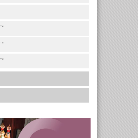
ти,
ти,
ти,