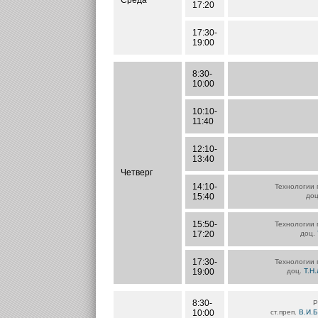
Среда
17:20
17:30-
19:00
8:30-
10:00
10:10-
11:40
12:10-
13:40
Четверг
14:10-
Технологии 
15:40
до
15:50-
Технологии 
17:20
доц.
17:30-
Технологии 
19:00
доц.
Т.Н
8:30-
Р
10:00
ст.преп.
В.И.Б