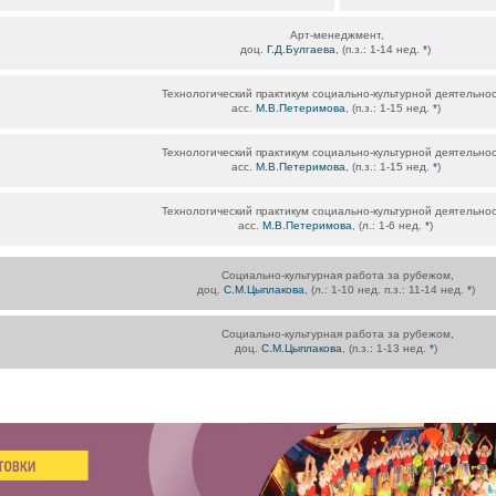
Арт-менеджмент,
доц.
Г.Д.Булгаева
, (п.з.: 1-14 нед.
*
)
Технологический практикум социально-культурной деятельнос
асс.
М.В.Петеримова
, (п.з.: 1-15 нед.
*
)
Технологический практикум социально-культурной деятельнос
асс.
М.В.Петеримова
, (п.з.: 1-15 нед.
*
)
Технологический практикум социально-культурной деятельнос
асс.
М.В.Петеримова
, (л.: 1-6 нед.
*
)
Социально-культурная работа за рубежом,
доц.
С.М.Цыплакова
, (л.: 1-10 нед. п.з.: 11-14 нед.
*
)
Социально-культурная работа за рубежом,
доц.
С.М.Цыплакова
, (п.з.: 1-13 нед.
*
)