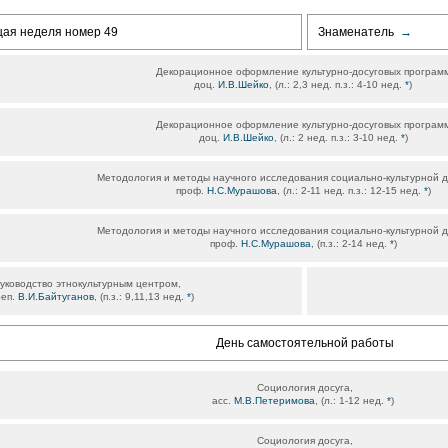
щая неделя номер 49
Знаменатель
→
Декорационное оформление культурно-досуговых программ
доц.
И.В.Шейко
, (л.: 2,3 нед. п.з.: 4-10 нед.
*
)
Декорационное оформление культурно-досуговых программ
доц.
И.В.Шейко
, (л.: 2 нед. п.з.: 3-10 нед.
*
)
Методология и методы научного исследования социально-культурной д
проф.
Н.С.Мурашова
, (л.: 2-11 нед. п.з.: 12-15 нед.
*
)
Методология и методы научного исследования социально-культурной д
проф.
Н.С.Мурашова
, (п.з.: 2-14 нед.
*
)
уководство этнокультурным центром,
реп.
В.И.Байтуганов
, (п.з.: 9,11,13 нед.
*
)
День самостоятельной работы
Социология досуга,
асс.
М.В.Петеримова
, (л.: 1-12 нед.
*
)
Социология досуга,