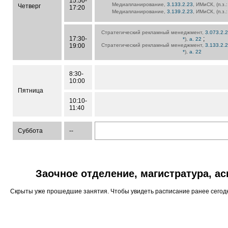
15:50-
Медиапланирование,
3.133.2.23
, ИМиСК, (п.з.
Четверг
17:20
Медиапланирование,
3.139.2.23
, ИМиСК, (п.з.
Стратегический рекламный менеджмент,
3.073.2.
17:30-
;
*
),
а. 22
19:00
Стратегический рекламный менеджмент,
3.133.2.
*
),
а. 22
8:30-
10:00
Пятница
10:10-
11:40
Суббота
--
Заочное отделение, магистратура, а
Скрыты уже прошедшие занятия. Чтобы увидеть расписание ранее сего