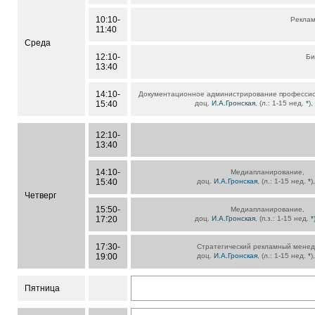
10:10-
Реклам
11:40
Среда
12:10-
Би
13:40
14:10-
Документационное администрирование профессио
15:40
доц.
И.А.Гронская
, (л.: 1-15 нед.
*
)
12:10-
13:40
14:10-
Медиапланирование,
15:40
доц.
И.А.Гронская
, (л.: 1-15 нед.
*
)
Четверг
15:50-
Медиапланирование,
17:20
доц.
И.А.Гронская
, (п.з.: 1-15 нед.
*
17:30-
Стратегический рекламный менед
19:00
доц.
И.А.Гронская
, (л.: 1-15 нед.
*
)
Пятница