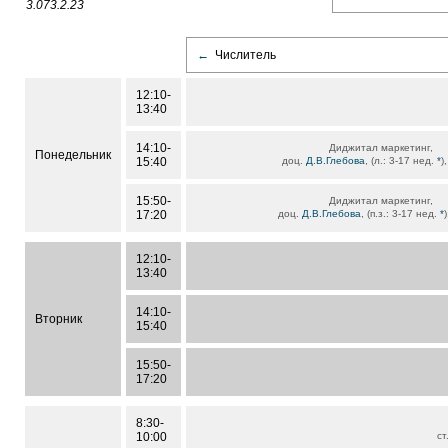
3.073.2.23
←
Числитель
12:10-
13:40
14:10-
Диджитал маркетинг,
Понедельник
15:40
доц.
Д.В.Глебова
, (л.: 3-17 нед.
*
)
15:50-
Диджитал маркетинг,
17:20
доц.
Д.В.Глебова
, (п.з.: 3-17 нед.
*
12:10-
13:40
14:10-
Вторник
15:40
15:50-
17:20
8:30-
10:00
ст