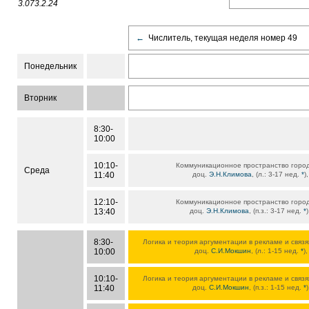
3.073.2.24
←
Числитель, текущая неделя номер 49
Понедельник
Вторник
8:30-
10:00
10:10-
Коммуникационное пространство город
Среда
11:40
доц.
Э.Н.Климова
, (л.: 3-17 нед.
*
)
12:10-
Коммуникационное пространство город
13:40
доц.
Э.Н.Климова
, (п.з.: 3-17 нед.
*
8:30-
Логика и теория аргументации в рекламе и связ
10:00
доц.
С.И.Мокшин
, (л.: 1-15 нед.
*
)
10:10-
Логика и теория аргументации в рекламе и связ
11:40
доц.
С.И.Мокшин
, (п.з.: 1-15 нед.
*