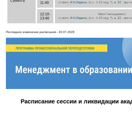
Суббота
11:40
ст.преп.
И.Н.Овдина
, (п.з.: 1-15 нед.
*
),
а. 22
, при 
12:10-
Ивент менеджмент,
13:40
ст.преп.
И.Н.Овдина
, (п.з.: 1-15 нед.
*
),
а. 22
, при 
Последнее изменение расписания - 20.07.2026
Расписание сессии и ликвидации ак