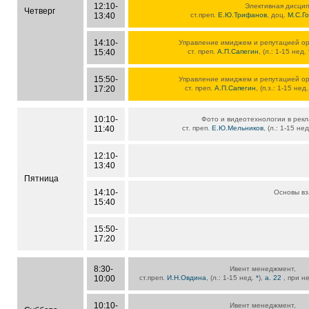
12:10-
Элективная дисцип
Четверг
13:40
ст.преп.
Е.Ю.Трифанов
, доц.
М.С.Г
14:10-
Управление имиджем и репутацией ор
15:40
ст. преп.
А.П.Сапегин
, (л.: 1-15 нед.
15:50-
Управление имиджем и репутацией ор
17:20
ст. преп.
А.П.Сапегин
, (п.з.: 1-15 нед
10:10-
Фото и видеотехнологии в рек
11:40
ст. преп.
Е.Ю.Мельников
, (л.: 1-15 не
12:10-
13:40
Пятница
14:10-
Основы вз
15:40
15:50-
17:20
8:30-
Ивент менеджмент,
10:00
ст.преп.
И.Н.Овдина
, (л.: 1-15 нед.
*
),
а. 22
, при н
10:10-
Ивент менеджмент,