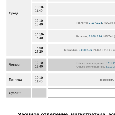
10:10-
11:40
Среда
12:10-
Геология,
3.107.2.26
, ИЕСЭН, (
13:40
14:10-
Геология,
3.088.2.26
, ИЕСЭН, (
15:40
15:50-
География,
3.088.2.26
, ИЕСЭН, (л.: 1-9 н
17:20
12:10-
Общее землеведение,
3.119.
Четверг
13:40
Общее землеведение,
3.119.
10:10-
Пятница
География,
11:40
Суббота
--
Заочное отделение, магистратура, а