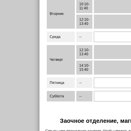
10:10-
11:40
Вторник
12:10-
13:40
Среда
--
12:10-
13:40
Четверг
14:10-
15:40
Пятница
--
Суббота
--
Заочное отделение, маг