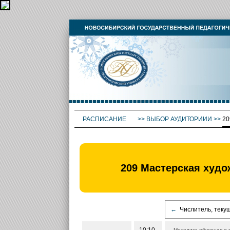
РАСПИСАНИЕ
>>
ВЫБОР АУДИТОРИИИ
>>
20
209 Мастерская худо
←
Числитель, теку
Методика обучения и 