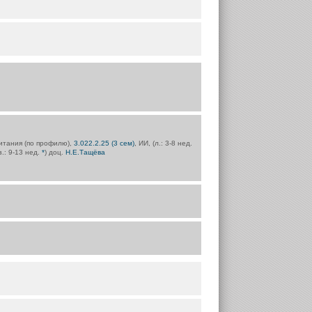
итания (по профилю),
3.022.2.25 (3 сем)
, ИИ, (л.: 3-8 нед.
з.: 9-13 нед.
*
) доц.
Н.Е.Тащёва