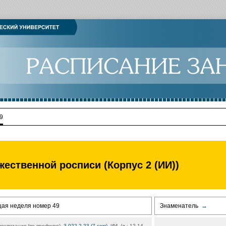
9
жественной росписи (Корпус 2 (ИИ))
щая неделя номер 49
Знаменатель
→
воспитания (по профилю),
3.022.2.23 (7 сем)
, ИИ, (л.: 12-14