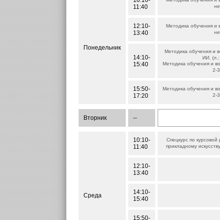
10:10-
11:40
не
12:10-
Методика обучения и 
13:40
не
Понедельник
Методика обучения и в
14:10-
ИИ, (л.:
15:40
Методика обучения и в
2-3
15:50-
Методика обучения и в
17:20
2-3
Вторник
--
10:10-
Спецкурс по курсовой
11:40
прикладному искусству
12:10-
13:40
14:10-
Среда
15:40
15:50-