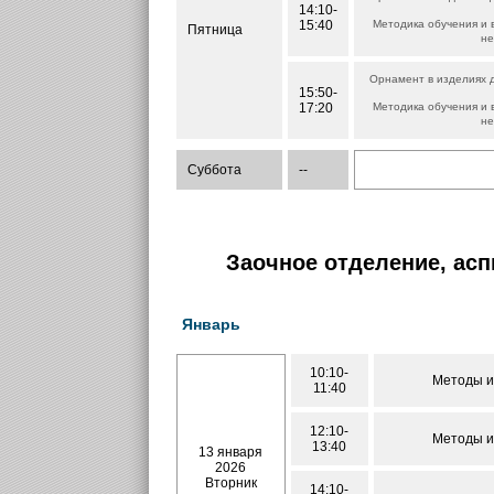
14:10-
15:40
Методика обучения и 
Пятница
не
Орнамент в изделиях д
15:50-
17:20
Методика обучения и 
не
Суббота
--
Заочное отделение, асп
Январь
10:10-
Методы и
11:40
12:10-
Методы и
13:40
13 января
2026
Вторник
14:10-