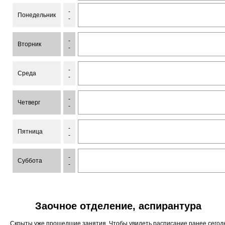
-
Понедельник
-
-
Вторник
-
-
Среда
-
-
Четверг
-
-
Пятница
-
-
Суббота
-
Заочное отделение, аспирантура
Скрыты уже прошедшие занятия. Чтобы увидеть расписание ранее сего