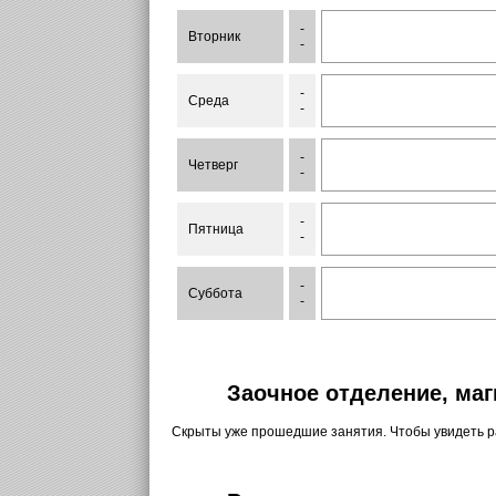
-
Вторник
-
-
Среда
-
-
Четверг
-
-
Пятница
-
-
Суббота
-
Заочное отделение, маг
Скрыты уже прошедшие занятия. Чтобы увидеть 