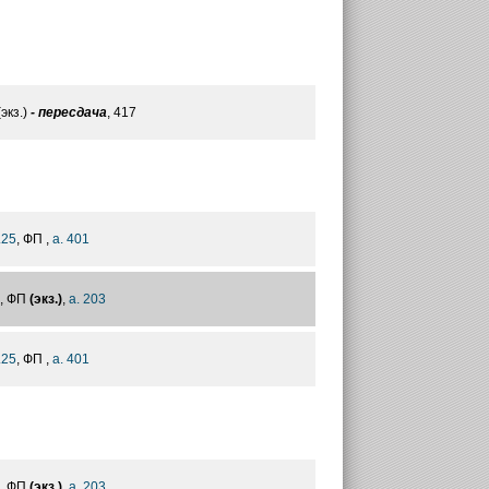
экз.)
- пересдача
, 417
.25
, ФП ,
а. 401
, ФП
(экз.)
,
а. 203
.25
, ФП ,
а. 401
, ФП
(экз.)
,
а. 203