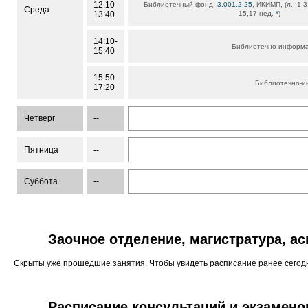
12:10-
Библиотечный фонд,
3.001.2.25
, ИКИМП, (л.: 1,3
Среда
13:40
15,17 нед.
*
)
14:10-
Библиотечно-информ
15:40
15:50-
Библиотечно-и
17:20
Четверг
--
Пятница
--
Суббота
--
Заочное отделение, магистратура, а
Скрыты уже прошедшие занятия. Чтобы увидеть расписание ранее сего
Расписание консультаций и экзамено