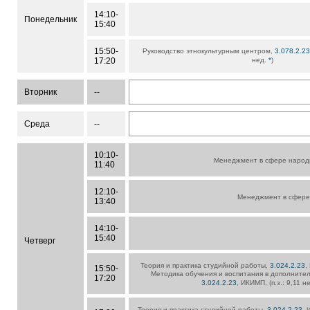
14:10-
Понедельник
15:40
15:50-
Руководство этнокультурным центром,
3.078.2.2
17:20
нед.
*
)
Вторник
--
Среда
--
10:10-
Менеджмент в сфере народ
11:40
12:10-
Менеджмент в сфере
13:40
14:10-
15:40
Четверг
Теория и практика студийной работы,
3.024.2.23
,
15:50-
Методика обучения и воспитания в дополните
17:20
3.024.2.23
, ИКИМП, (п.з.: 9,11 н
Теория и практика студийной работы,
3.024.2.23
, 