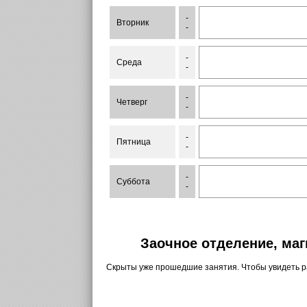
-
Вторник
-
-
Среда
-
-
Четверг
-
-
Пятница
-
-
Суббота
-
Заочное отделение, маг
Скрыты уже прошедшие занятия. Чтобы увидеть 