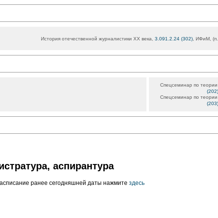
История отечественной журналистики XX века,
3.091.2.24 (302)
, ИФиМ, (п
Спецсеминар по теории
(202
Спецсеминар по теории
(203
истратура, аспирантура
расписание ранее сегодняшней даты нажмите
здесь