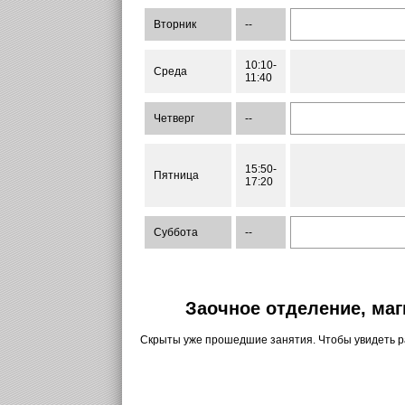
Вторник
--
10:10-
Среда
11:40
Четверг
--
15:50-
Пятница
17:20
Суббота
--
Заочное отделение, маг
Скрыты уже прошедшие занятия. Чтобы увидеть 