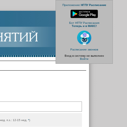
Приложение
НГПУ Расписание
Бот НГПУ Расписания
Теперь и в МАКС!
Расписание звонков
Вход в систему не выполнен
Войти
 нед. п.з.: 12-15 нед.
*
)