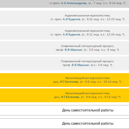
ст.преп.
А.А.Александрова
, (л.: 7 нед. п.з.: 8-14 нед.
*
)
Аудиовизуальная журналистика,
ст. преп.
А.И.Кудинов
, (л.: 8-11 нед. п.з.: 12-15 нед.
*
)
Аудиовизуальная журналистика,
ст. преп.
А.И.Кудинов
, (л.: 8-11 нед. п.з.: 12-16 нед.
*
)
Современный литературный процесс,
проф.
В.В.Мароши
, (л.: 2-8 нед. п.з.: 9 нед.
*
)
Современный литературный процесс,
проф.
В.В.Мароши
, (п.з.: 2-9 нед.
*
)
Мультимедийная журналистика,
доц.
И.Г.Катенева
, (л.: 6-9 нед. п.з.: 10-14 нед.
*
)
Мультимедийная журналистика,
доц.
И.Г.Катенева
, (л.: 6-8 нед. п.з.: 9-13 нед.
*
)
День самостоятельной работы
День самостоятельной работы