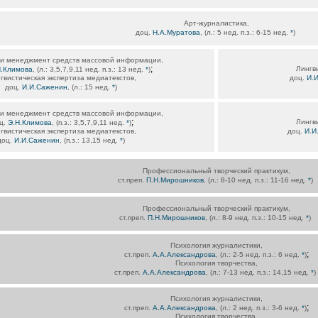
Арт-журналистика,
доц.
Н.А.Муратова
, (л.: 5 нед. п.з.: 6-15 нед.
*
)
 и менеджмент средств массовой информации,
;
Лингви
Н.Климова
, (л.: 3,5,7,9,11 нед. п.з.: 13 нед.
*
)
гвистическая экспертиза медиатекстов,
доц.
И.
доц.
И.И.Саженин
, (л.: 15 нед.
*
)
 и менеджмент средств массовой информации,
;
Лингви
ц.
Э.Н.Климова
, (п.з.: 3,5,7,9,11 нед.
*
)
гвистическая экспертиза медиатекстов,
доц.
И.И
доц.
И.И.Саженин
, (п.з.: 13,15 нед.
*
)
Профессиональный творческий практикум,
ст.преп.
П.Н.Мирошников
, (л.: 8-10 нед. п.з.: 11-16 нед.
*
)
Профессиональный творческий практикум,
ст.преп.
П.Н.Мирошников
, (л.: 8-9 нед. п.з.: 10-15 нед.
*
)
Психология журналистики,
;
ст.преп.
А.А.Александрова
, (л.: 2-5 нед. п.з.: 6 нед.
*
)
Психология творчества,
ст.преп.
А.А.Александрова
, (л.: 7-13 нед. п.з.: 14,15 нед.
*
)
Психология журналистики,
;
ст.преп.
А.А.Александрова
, (л.: 2 нед. п.з.: 3-6 нед.
*
)
Психология творчества,