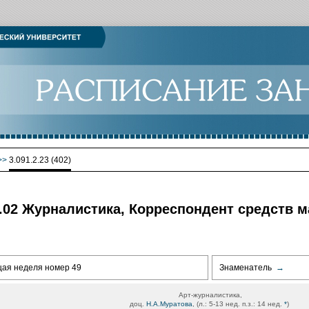
>>
3.091.2.23 (402)
.03.02 Журналистика, Корреспондент средств
щая неделя номер 49
Знаменатель
→
Арт-журналистика,
доц.
Н.А.Муратова
, (л.: 5-13 нед. п.з.: 14 нед.
*
)