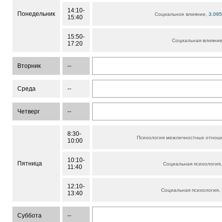
14:10-
Понедельник
Социальное влияние,
3.095
15:40
15:50-
Социальная влияни
17:20
Вторник
--
Среда
--
Четверг
--
8:30-
Психология межличностных отнош
10:00
10:10-
Пятница
Социальная психология
11:40
12:10-
Социальная психология,
13:40
Суббота
--