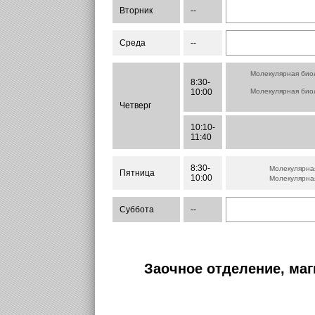
Вторник
--
Среда
--
Молекулярная био
8:30-
10:00
Молекулярная био
Четверг
10:10-
11:40
8:30-
Молекулярна
Пятница
10:00
Молекулярна
Суббота
--
Заочное отделение, маг