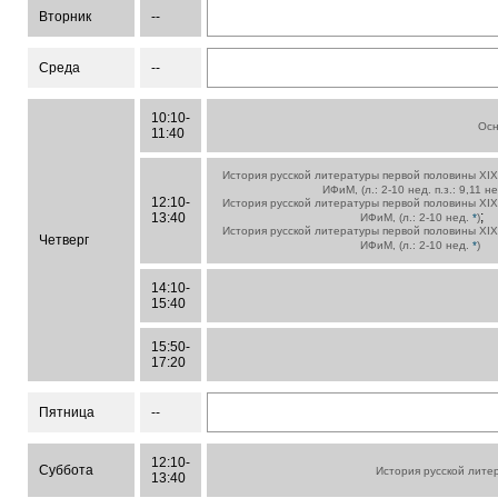
Вторник
--
Среда
--
10:10-
Ос
11:40
История русской литературы первой половины XIX
ИФиМ, (л.: 2-10 нед. п.з.: 9,11 н
12:10-
История русской литературы первой половины XIX
;
13:40
ИФиМ, (л.: 2-10 нед.
*
)
История русской литературы первой половины XIX
Четверг
ИФиМ, (л.: 2-10 нед.
*
)
14:10-
15:40
15:50-
17:20
Пятница
--
12:10-
Суббота
История русской лите
13:40