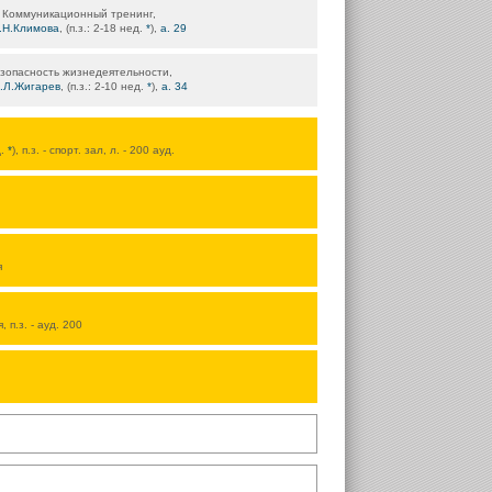
Коммуникационный тренинг,
.Н.Климова
, (п.з.: 2-18 нед.
*
),
а. 29
зопасность жизнедеятельности,
.Л.Жигарев
, (п.з.: 2-10 нед.
*
),
а. 34
д.
*
), п.з. - спорт. зал, л. - 200 ауд.
я
, п.з. - ауд. 200