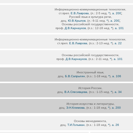
Информационно-коммуникационные технологии,
;
ст.преп.
Е.В.Лаврова
, (л.: 2-5 нед.
*
),
а. 200
Русский язык и культура речи,
;
доц.
Ю.В.Крылов
, (л.: 6-11 нед.
*
),
а. 200
Основы российской государственности,
проф.
Д.В.Карнаухов
, (п.з.: 12-18 нед.
*
),
а. 101
Информационно-коммуникационные технологии,
ст.преп.
Е.В.Лаврова
, (п.з.: 2-13 нед.
*
),
а. 22
Основы российской государственности,
проф.
Д.В.Карнаухов
, (п.з.: 2-11 нед.
*
),
а. 101
Иностранный язык,
доц.
Б.В.Сапрыгин
, (п.з.: 1-18 нед.
*
),
а. 106
История России,
доц.
В.А.Спесивцева
, (п.з.: 1-15 нед.
*
),
а. 34
История искусства и литературы,
доц.
Э.Н.Климова
, (п.з.: 1-18 нед.
*
),
а. 200
Основы менеджмента,
доц.
Т.И.Гольман
, (п.з.: 1-18 нед.
*
),
а. 26