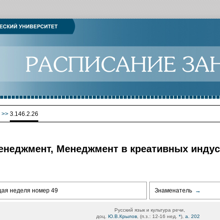
>>
3.146.2.26
2 Менеджмент, Менеджмент в креативных индус
щая неделя номер 49
Знаменатель
→
Русский язык и культура речи,
доц.
Ю.В.Крылов
, (п.з.: 12-16 нед.
*
),
а. 202