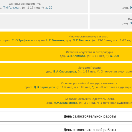
Основы менеджмента,
ц.
Т.И.Гольман
, (л.: 1-17 нед.
*
),
а. 26
доц.
Э
Бе
доц.
О
Физическая культура и спорт,
ст.преп.
Е.Ю.Трифанов
, ст.преп.
Н.П.Чепенко
, доц.
М.С.Головин
, (л.: 13-16 нед. п.з.: 1-12 не
История искусства и литературы,
доц.
Э.Н.Климова
, (л.: 1-18 нед.
*
),
а. 200
История России,
доц.
В.А.Спесивцева
, (л.: 1-14 нед.
*
), 3 поточная аудитори
Основы российской государственности,
проф.
Д.В.Карнаухов
, (л.: 1-9 нед. п.з.: 10 нед.
*
), л. - 3 поточная аудитория
Безопасность жизнедеятельности,
доц.
М.М.Мельникова
, (л.: 2-7 нед.
*
), 1 поточная аудитория
День самостоятельной работы
День самостоятельной работы