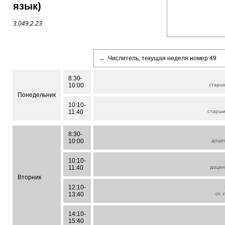
язык)
3.049.2.23
←
Числитель, текущая неделя номер 49
8:30-
10:00
старш
Понедельник
10:10-
11:40
старш
8:30-
10:00
доцен
10:10-
11:40
доцен
Вторник
12:10-
13:40
ст.
14:10-
15:40