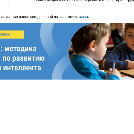
Большая просьба все вопросы решать через старост груп
расписание ранее сегодняшней даты нажмите
здесь