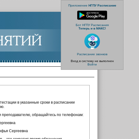
Приложение
НГПУ Расписание
Бот НГПУ Расписания
Теперь и в МАКС!
Расписание звонков
Вход в систему не выполнен
Войти
естации в указанные сроки в расписании
ию.
ли преподавателю, обращайтесь по телефонам:
ергеевна
офья Сергеевна