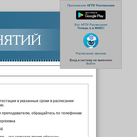
Приложение
НГПУ Расписание
Бот НГПУ Расписания
Теперь и в МАКС!
Расписание звонков
Вход в систему не выполнен
Войти
естации в указанные сроки в расписании
ию.
ли преподавателю, обращайтесь по телефонам:
ергеевна
56