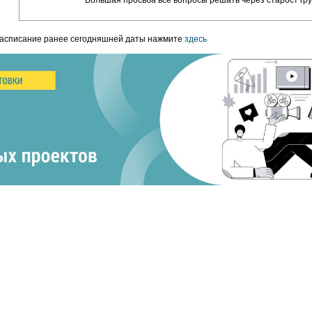
Большая просьба все вопросы решать через старост гру
расписание ранее сегодняшней даты нажмите
здесь