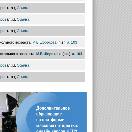
бров
(л.з.),
Ссылка
бров
(л.з.),
Ссылка
бров
(л.з.),
Ссылка
кольного возраста,
М.В.Шорохова
(п.з.),
а. 103
школьного возраста,
М.В.Шорохова
(з.о.),
а. 103
бров
(л.з.),
Ссылка
бров
(л.з.),
Ссылка