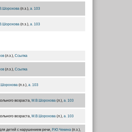
В.Шорохова
(п.з.),
а. 103
В.Шорохова
(п.з.),
а. 103
ров
(л.з.),
Ссылка
ров
(л.з.),
Ссылка
.Шорохова
(п.з.),
а. 103
ольного возраста,
М.В.Шорохова
(л.),
а. 103
ольного возраста,
М.В.Шорохова
(л.),
а. 103
для детей с нарушением речи,
Р.Ю.Чекина
(п.з.),