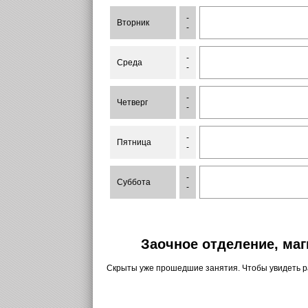
-
Вторник
-
-
Среда
-
-
Четверг
-
-
Пятница
-
-
Суббота
-
Заочное отделение, маг
Скрыты уже прошедшие занятия. Чтобы увидеть 