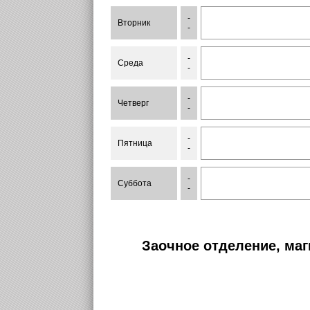
-
Вторник
-
-
Среда
-
-
Четверг
-
-
Пятница
-
-
Суббота
-
Заочное отделение, маг