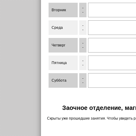
-
Вторник
-
-
Среда
-
-
Четверг
-
-
Пятница
-
-
Суббота
-
Заочное отделение, маг
Скрыты уже прошедшие занятия. Чтобы увидеть 