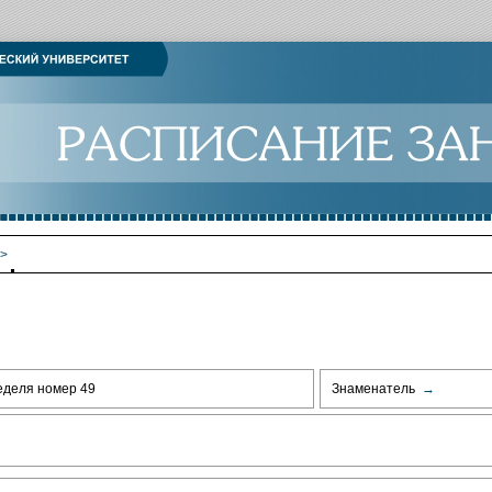
>
еделя номер 49
Знаменатель
→