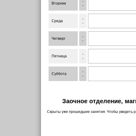
-
Вторник
-
-
Среда
-
-
Четверг
-
-
Пятница
-
-
Суббота
-
Заочное отделение, маг
Скрыты уже прошедшие занятия. Чтобы увидеть 