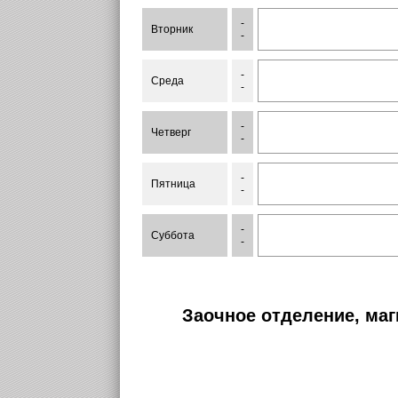
-
Вторник
-
-
Среда
-
-
Четверг
-
-
Пятница
-
-
Суббота
-
Заочное отделение, маг