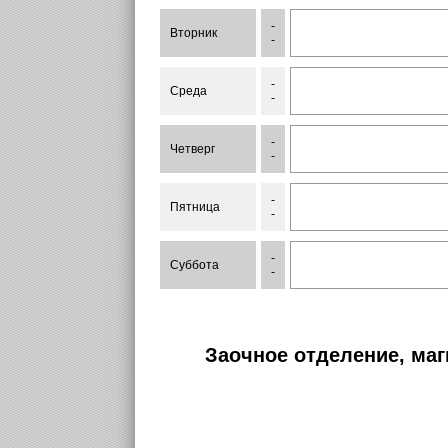
-
Вторник
-
-
Среда
-
-
Четверг
-
-
Пятница
-
-
Суббота
-
Заочное отделение, маг