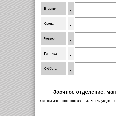
-
Вторник
-
-
Среда
-
-
Четверг
-
-
Пятница
-
-
Суббота
-
Заочное отделение, маг
Скрыты уже прошедшие занятия. Чтобы увидеть 