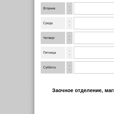
-
Вторник
-
-
Среда
-
-
Четверг
-
-
Пятница
-
-
Суббота
-
Заочное отделение, маг