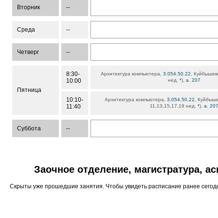
Вторник
--
Среда
--
Четверг
--
8:30-
Архитектура компьютера,
3.054.50.22
, Куйбышевс
10:00
нед.
*
),
а. 207
Пятница
10:10-
Архитектура компьютера,
3.054.50.22
, Куйбыше
11:40
11,13,15,17,19 нед.
*
),
а. 20
Суббота
--
Заочное отделение, магистратура, а
Скрыты уже прошедшие занятия. Чтобы увидеть расписание ранее сего