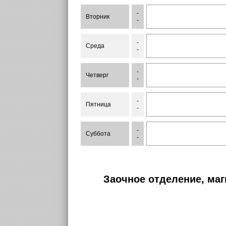
-
Вторник
-
-
Среда
-
-
Четверг
-
-
Пятница
-
-
Суббота
-
Заочное отделение, маг