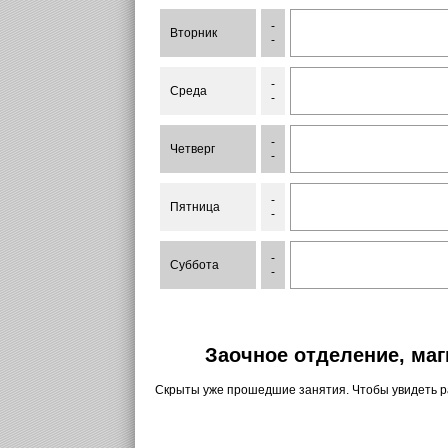
-
Вторник
-
-
Среда
-
-
Четверг
-
-
Пятница
-
-
Суббота
-
Заочное отделение, маг
Скрыты уже прошедшие занятия. Чтобы увидеть 