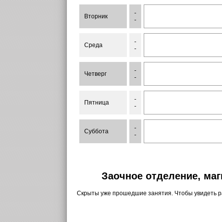
-
Вторник
-
-
Среда
-
-
Четверг
-
-
Пятница
-
-
Суббота
-
Заочное отделение, маг
Скрыты уже прошедшие занятия. Чтобы увидеть 