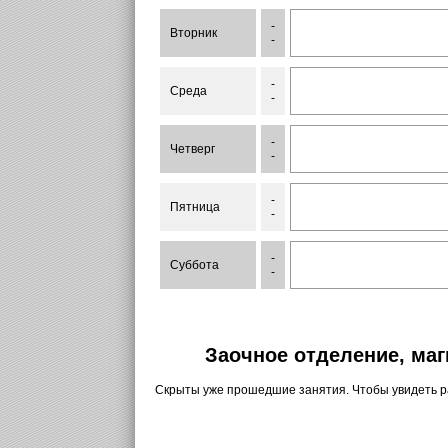
-
Вторник
-
-
Среда
-
-
Четверг
-
-
Пятница
-
-
Суббота
-
Заочное отделение, маг
Скрыты уже прошедшие занятия. Чтобы увидеть 