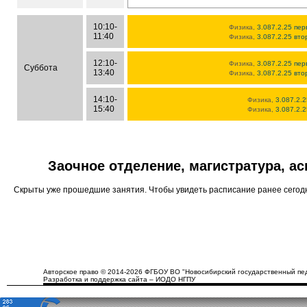
10:10-
Физика,
3.087.2.25 пер
11:40
Физика,
3.087.2.25 вто
12:10-
Физика,
3.087.2.25 пер
Суббота
13:40
Физика,
3.087.2.25 вто
14:10-
Физика,
3.087.2.2
15:40
Физика,
3.087.2.2
Заочное отделение, магистратура, а
Скрыты уже прошедшие занятия. Чтобы увидеть расписание ранее сего
Авторское право © 2014-2026 ФГБОУ ВО "Новосибирский государственный пед
Разработка и поддержка сайта – ИОДО НГПУ