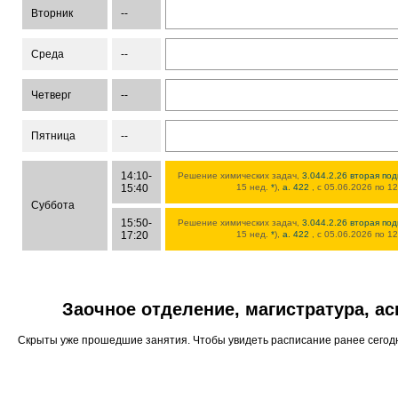
Вторник
--
Среда
--
Четверг
--
Пятница
--
14:10-
Решение химических задач,
3.044.2.26 вторая под
15:40
15 нед.
*
),
а. 422
, с 05.06.2026 по 1
Суббота
15:50-
Решение химических задач,
3.044.2.26 вторая под
17:20
15 нед.
*
),
а. 422
, с 05.06.2026 по 1
Заочное отделение, магистратура, а
Скрыты уже прошедшие занятия. Чтобы увидеть расписание ранее сего