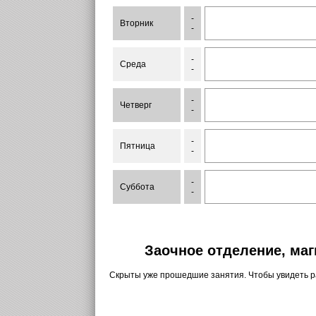
-
Вторник
-
-
Среда
-
-
Четверг
-
-
Пятница
-
-
Суббота
-
Заочное отделение, маг
Скрыты уже прошедшие занятия. Чтобы увидеть 