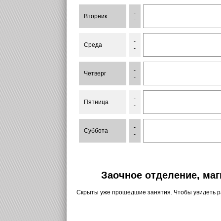
-
Вторник
-
-
Среда
-
-
Четверг
-
-
Пятница
-
-
Суббота
-
Заочное отделение, маг
Скрыты уже прошедшие занятия. Чтобы увидеть 