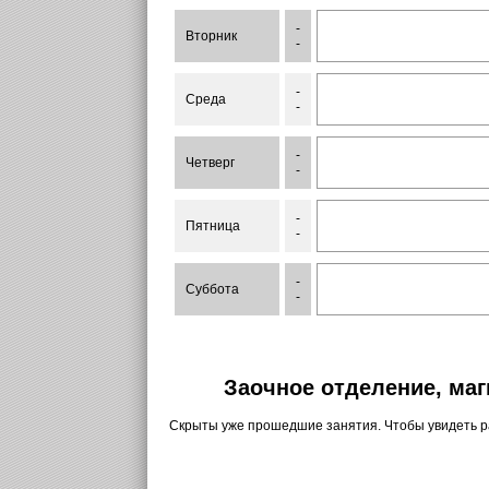
-
Вторник
-
-
Среда
-
-
Четверг
-
-
Пятница
-
-
Суббота
-
Заочное отделение, маг
Скрыты уже прошедшие занятия. Чтобы увидеть 