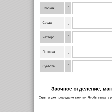
-
Вторник
-
-
Среда
-
-
Четверг
-
-
Пятница
-
-
Суббота
-
Заочное отделение, маг
Скрыты уже прошедшие занятия. Чтобы увидеть 