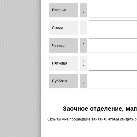
-
Вторник
-
-
Среда
-
-
Четверг
-
-
Пятница
-
-
Суббота
-
Заочное отделение, маг
Скрыты уже прошедшие занятия. Чтобы увидеть 