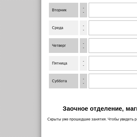
-
Вторник
-
-
Среда
-
-
Четверг
-
-
Пятница
-
-
Суббота
-
Заочное отделение, маг
Скрыты уже прошедшие занятия. Чтобы увидеть 