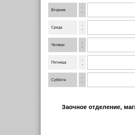
-
Вторник
-
-
Среда
-
-
Четверг
-
-
Пятница
-
-
Суббота
-
Заочное отделение, маг