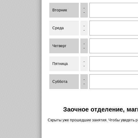
-
Вторник
-
-
Среда
-
-
Четверг
-
-
Пятница
-
-
Суббота
-
Заочное отделение, маг
Скрыты уже прошедшие занятия. Чтобы увидеть 