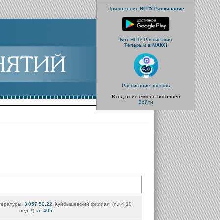
Приложение
НГПУ Расписание
Бот НГПУ Расписания
Теперь и в МАКС!
Расписание звонков
Вход в систему не выполнен
Войти
тературы,
3.057.50.22
, Куйбышевский филиал, (л.: 4,10
нед.
*
),
а. 405