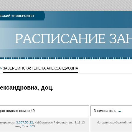
>
ЗАВЕРШИНСКАЯ ЕЛЕНА АЛЕКСАНДРОВНА
ександровна, доц.
щая неделя номер 49
Знаменатель
→
итературы,
3.057.50.22
, Куйбышевский филиал, (л.: 3,11,13
История зарубежной ли
нед.
*
),
а. 405