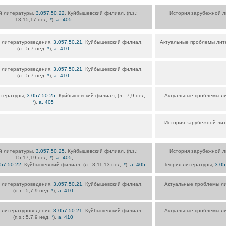
й литературы,
3.057.50.22
, Куйбышевский филиал, (п.з.:
История зарубежной 
13,15,17 нед.
*
),
а. 405
 литературоведения,
3.057.50.21
, Куйбышевский филиал,
Актуальные проблемы лит
(л.: 5,7 нед.
*
),
а. 410
 литературоведения,
3.057.50.21
, Куйбышевский филиал,
(л.: 5,7 нед.
*
),
а. 410
итературы,
3.057.50.25
, Куйбышевский филиал, (л.: 7,9 нед.
Актуальные проблемы л
*
),
а. 405
История зарубежной ли
й литературы,
3.057.50.25
, Куйбышевский филиал, (п.з.:
История зарубежной 
;
15,17,19 нед.
*
),
а. 405
057.50.22
, Куйбышевский филиал, (л.: 3,11,13 нед.
*
),
а. 405
Теория литературы,
3.05
 литературоведения,
3.057.50.21
, Куйбышевский филиал,
Актуальные проблемы л
(п.з.: 5,7,9 нед.
*
),
а. 410
 литературоведения,
3.057.50.21
, Куйбышевский филиал,
Актуальные проблемы л
(п.з.: 5,7,9 нед.
*
),
а. 410