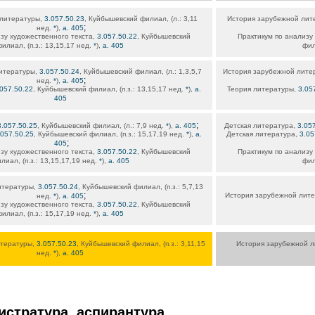
 литературы,
3.057.50.23
, Куйбышевский филиал, (л.: 3,11
История зарубежной лит
;
нед.
*
),
а. 405
зу художественного текста,
3.057.50.22
, Куйбышевский
Практикум по анализу
илиал, (п.з.: 13,15,17 нед.
*
),
а. 405
фил
итературы,
3.057.50.24
, Куйбышевский филиал, (л.: 1,3,5,7
История зарубежной лите
;
нед.
*
),
а. 405
057.50.22
, Куйбышевский филиал, (п.з.: 13,15,17 нед.
*
),
а.
Теория литературы,
3.05
405
;
3.057.50.25
, Куйбышевский филиал, (л.: 7,9 нед.
*
),
а. 405
Детская литература,
3.05
.057.50.25
, Куйбышевский филиал, (п.з.: 15,17,19 нед.
*
),
а.
Детская литература,
3.05
;
405
зу художественного текста,
3.057.50.22
, Куйбышевский
Практикум по анализу
лиал, (п.з.: 13,15,17,19 нед.
*
),
а. 405
фил
итературы,
3.057.50.24
, Куйбышевский филиал, (п.з.: 5,7,13
;
История зарубежной лит
нед.
*
),
а. 405
зу художественного текста,
3.057.50.22
, Куйбышевский
илиал, (п.з.: 15,17,19 нед.
*
),
а. 405
итературы,
3.057.50.23
, Куйбышевский филиал, (п.з.: 3,11,15
История зарубежной 
нед.
*
),
а. 405
истратура, аспирантура