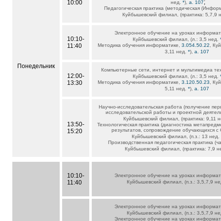
;
10:00
нед.
*
),
а. 107
Педагогическая практика (методическая (Инфор
Куйбышевский филиал, (практика: 5,7,9 
Электронное обучение на уроках информат
10:10-
Куйбышевский филиал, (л.: 3,5 нед.
11:40
Методика обучения информатике,
3.054.50.22
, Ку
3,11 нед.
*
),
а. 107
Понедельник
Компьютерные сети, интернет и мультимедиа те
12:00-
Куйбышевский филиал, (л.: 3,5 нед.
13:30
Методика обучения информатике,
3.120.50.23
, Ку
5,11 нед.
*
),
а. 107
Научно-исследовательская работа (получение пер
исследовательской работы и проектной деятел
Куйбышевский филиал, (практика: 9,11 
13:50-
Технологическая практика (диагностика метапред
результатов, сопровождение обучающихся с
15:20
Куйбышевский филиал, (п.з.: 13 нед
Производственная педагогическая практика (ча
Куйбышевский филиал, (практика: 7,9 н
10:10-
Электронное обучение на уроках информат
11:40
Куйбышевский филиал, (п.з.: 3,5,7,9 н
Электронное обучение на уроках информат
Куйбышевский филиал, (п.з.: 3,5,7,9 н
Электронное обучение на уроках информат