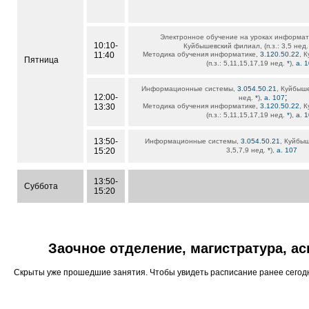
Электронное обучение на уроках информат
10:10-
Куйбышевский филиал, (п.з.: 3,5 нед
11:40
Методика обучения информатике,
3.120.50.22
, 
Пятница
(п.з.: 5,11,15,17,19 нед.
*
),
а. 
Информационные системы,
3.054.50.21
, Куйбыше
12:00-
;
нед.
*
),
а. 107
13:30
Методика обучения информатике,
3.120.50.22
, 
(п.з.: 5,11,15,17,19 нед.
*
),
а. 
13:50-
Информационные системы,
3.054.50.21
, Куйбыш
15:20
3,5,7,9 нед.
*
),
а. 107
13:50-
Суббота
15:20
Заочное отделение, магистратура, а
Скрыты уже прошедшие занятия. Чтобы увидеть расписание ранее сего