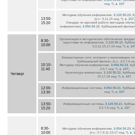
нед.
*
),
а. 107
Методика обучения информатике,
3.120.50.23
, 
13:50-
;
(п.з.: 5,11,15 нед.
*
),
а. 107
15:20
Спецкурс по курсовой работе (методика обуче
информатике),
3.054.50.22
, Куйбышевский филиал, 
Организация и методическое обеспечение предпр
8:30-
подготовки по информатике,
3.120.50.22
, Куйбыш
10:00
3,5,11,15,17,19 нед.
*
),
а. 10
Компьютерные сети, интернет и мультимедиа те
Куйбышевский филиал, (п.з.: 3,5,7,9 н
10:10-
Методика обучения информатике,
3.054.50.23
, Ку
;
11:40
3,5,7 нед.
*
),
а. 107
Архитектура компьютера,
3.120.50.22
, Куйбыше
Четверг
15,17,19 нед.
*
),
а. 107
12:00-
Информационные системы,
3.054.50.21
, Куйбыше
13:30
нед.
*
),
а. 107
13:50-
Информационные системы,
3.120.50.21
, Куйбыш
15:20
3,5,7,9 нед.
*
),
а. 107
8:30-
Методика обучения информатике,
3.054.50.23
, 
10:00
(п.з.: 5,7,9,11,15,17 нед.
*
),
а. 