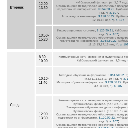
Куйбышевский филиал, (л.: 3,5,7 нед
12:00-
Организация и методическое обеспечение предпр
Вторник
13:30
подготовки по информатике,
3.054.50.22
, Куйбыше
;
нед.
*
),
а. 107
Архитектура компьютера,
3.120.50.22
, Куйбыше
12,16,18 нед.
*
),
а. 107
Информационные системы,
3.120.50.21
, Куйбышев
;
нед.
*
),
а. 107
13:50-
Организация и методическое обеспечение предпр
15:20
подготовки по информатике,
3.054.50.22
, Куйбыш
11,13,15,17,19 нед.
*
),
а. 10
8:30-
Компьютерные сети, интернет и мультимедиа те
10:00
Куйбышевский филиал, (л.: 3,5 нед.
Методика обучения информатике,
3.054.50.22
, 
10:10-
(п.з.: 11,13,15,17,19 нед.
*
),
а. 
11:40
Методика обучения информатике,
3.120.50.22
, Ку
3,5,11 нед.
*
),
а. 107
Компьютерные сети, интернет и мультимедиа те
Куйбышевский филиал, (п.з.: 3,5,7,9 н
Среда
Электронное обучение на уроках информат
Куйбышевский филиал, (п.з.: 3,5,7,9 н
12:00-
Организация и методическое обеспечение предпр
13:30
подготовки по информатике,
3.120.50.22
, Куйбыше
;
нед.
*
),
а. 107
Организация и методическое обеспечение предпр
подготовки по информатике,
3.120.50.22
, Куйбыше