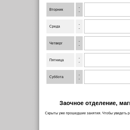
-
Вторник
-
-
Среда
-
-
Четверг
-
-
Пятница
-
-
Суббота
-
Заочное отделение, маг
Скрыты уже прошедшие занятия. Чтобы увидеть 