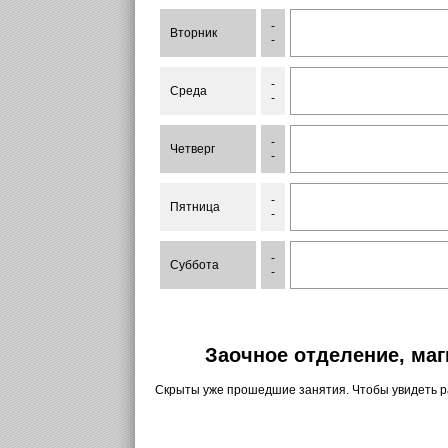
-
Вторник
-
-
Среда
-
-
Четверг
-
-
Пятница
-
-
Суббота
-
Заочное отделение, маг
Скрыты уже прошедшие занятия. Чтобы увидеть 