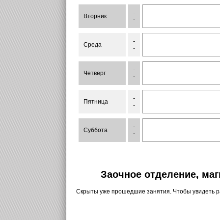
-
Вторник
-
-
Среда
-
-
Четверг
-
-
Пятница
-
-
Суббота
-
Заочное отделение, маг
Скрыты уже прошедшие занятия. Чтобы увидеть 